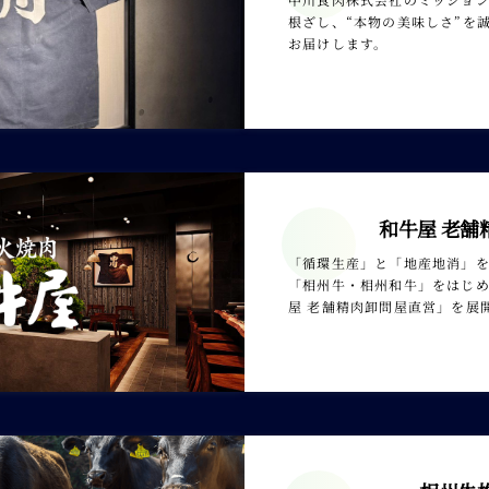
根ざし、“本物の美味しさ”を
お届けします。
和牛屋 老舗
「循環生産」と「地産地消」
「相州牛・相州和牛」をはじ
屋 老舗精肉卸問屋直営」を展