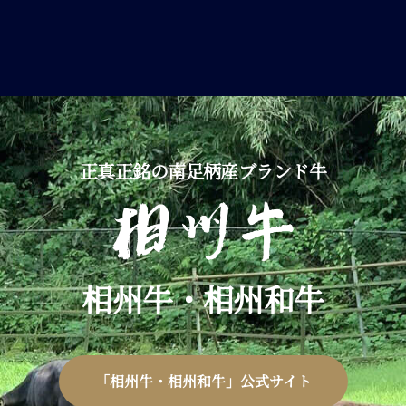
正真正銘の南足柄産ブランド牛
相州牛・相州和牛
「相州牛・相州和牛」公式サイト