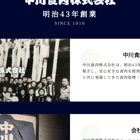
明治43年創業
SINCE 1910
中川食
中川食肉株式会社は、明治43
根ざし、安心安全な食肉を提
と共に発展してきた食肉処理
会
中川食肉株式会社のミッション