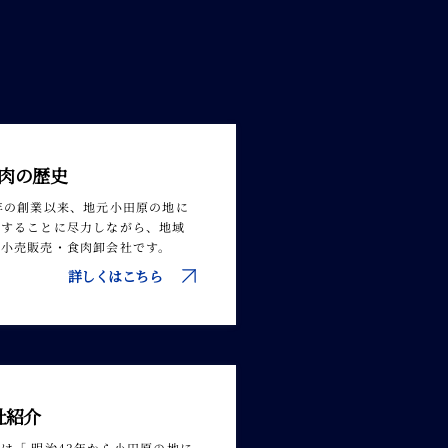
肉の歴史
年の創業以来、地元小田原の地に
供することに尽力しながら、地域
・小売販売・食肉卸会社です。
詳しくはこちら
社紹介
は「 明治43年から小田原の地に