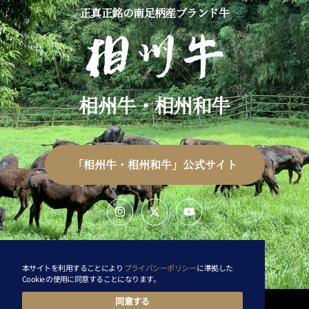
正真正銘の南足柄産ブランド牛
相州牛・相州和牛
「相州牛・相州和牛」公式サイト
特定商取引法に基づく表記
本サイトを利用することにより
プライバシーポリシー
に準拠した
プライバシーポリシー
Cookie の使用に同意することになります。
同意する