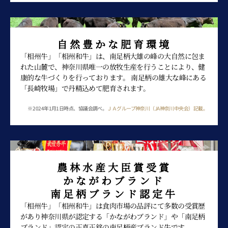
自然豊かな肥育環境
「相州牛」「相州和牛」は、南足柄大雄の峰の大自然に包ま
れた山麓で、
神奈川県唯一
の放牧生産を行うことにより、健
康的な牛づくりを行っております。 南足柄の雄大な峰にある
「長崎牧場」で丹精込めて肥育されます。
※ 2024年1月1日時点、協議会調べ。
ＪＡグループ神奈川（JA神奈川中央会）記載。
農林水産大臣賞受賞
かながわブランド
南足柄ブランド認定牛
「相州牛」「相州和牛」は食肉市場の品評にて多数の受賞歴
があり神奈川県が認定する「かながわブランド」や「南足柄
ブランド」認定の正真正銘の南足柄産ブランド牛です。