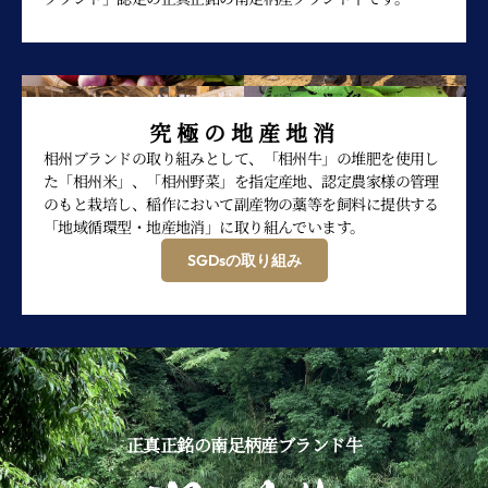
究極の地産地消
相州ブランドの取り組みとして、「相州牛」の堆肥を使用し
た「相州米」、「相州野菜」を指定産地、認定農家様の管理
のもと栽培し、稲作において副産物の藁等を飼料に提供する
「地域循環型・地産地消」に取り組んでいます。
SGDsの取り組み
正真正銘の南足柄産ブランド牛