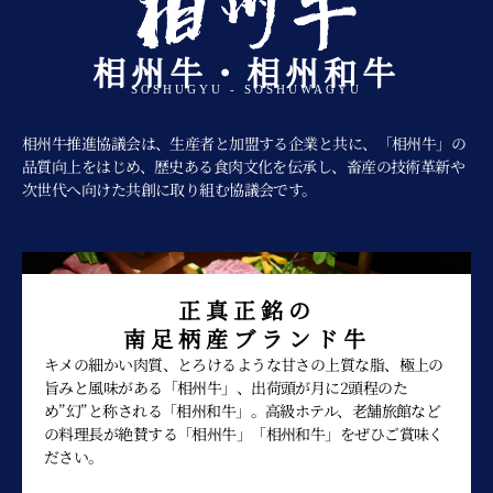
相州牛・相州和牛
SOSHUGYU - SOSHUWAGYU
相州牛推進協議会は、生産者と加盟する企業と共に、「相州牛」の
品質向上をはじめ、歴史ある食肉文化を伝承し、畜産の技術革新や
次世代へ向けた共創に取り組む協議会です。
正真正銘の
南足柄産ブランド牛
キメの細かい肉質、とろけるような甘さの上質な脂、極上の
旨みと風味がある「相州牛」、出荷頭が月に2頭程のた
め”幻”と称される「相州和牛」。高級ホテル、老舗旅館など
の料理長が絶賛する「相州牛」「相州和牛」をぜひご賞味く
ださい。